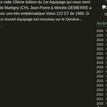
ur cette 10ème édition du 1er équipage qui nous vient
de Martigny (CH), Jean-Pierre & Mireille DEMIERRE a
vec une très emblématique Volvo 123 GT de 1968. Si
7
ce nouvel équipage est nouveau sur le Genève...
Archi
 [
#
]
2026
2025
Juin
2024
Mar
Sep
2023
Oct
2022
Sep
2021
Juil
Oct
2020
Févr
Sep
Oct
2019
Aoû
Sep
Oct
2018
Juil
Sep
Oct
2017
Juin
Aoû
Sep
Nov
2016
Mai
Juil
Mai
Oct
Déc
2015
Avri
Juin
Sep
Nov
Oct
2014
Févr
Avri
Aoû
Oct
Sep
Nov
2013
Juil
Sep
Oct
Sep
2012
Juin
Juil
Sep
Janv
Oct
2011
Mai
Mai
Aoû
Sep
Déc
2010
Janv
Avri
Juin
Aoû
Oct
Sep