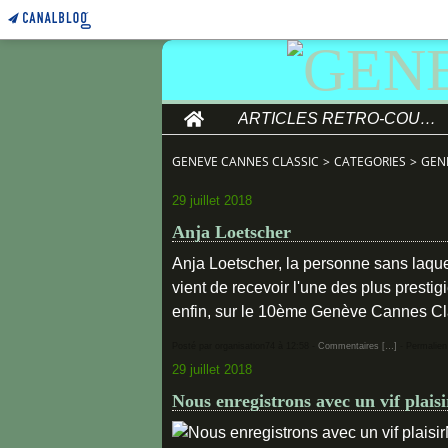
Home
ARTICLES RETRO-COURSE
GENEVE CANNES CLASSIC
>
CATEGORIES
>
GEN
29 juillet 2018
Anja Loetscher
Anja Loetscher, la personne sans la
vient de recevoir l'une des plus prest
enfin, sur le 10ème Genève Cannes Cla
Posté par organisation74 à 12:58 -
Commentaires [
…
]
- Permalien
29 juillet 2018
Nous enregistrons avec un vif plaisi