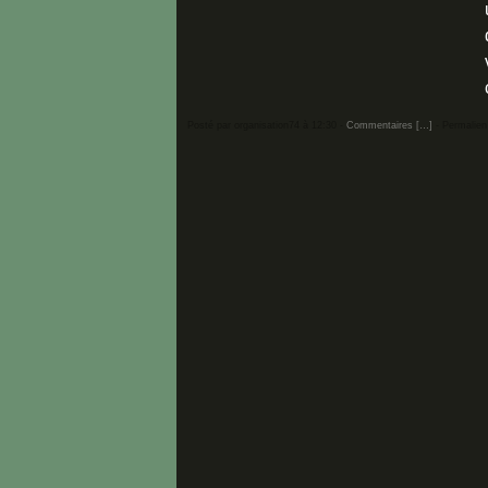
Posté par organisation74 à 12:30 -
Commentaires [
…
]
- Permalien