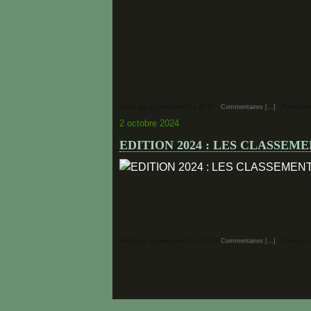
Posté par organisation74 à 16:24 -
Commentaires [
…
]
- Permalien
2 octobre 2024
EDITION 2024 : LES CLASSEM
Posté par organisation74 à 14:37 -
Commentaires [
…
]
- Permalien