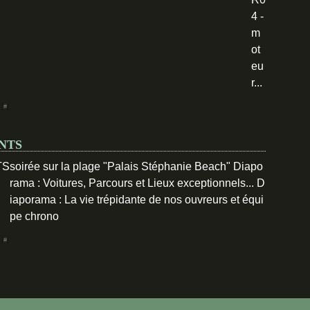
4 -
m
ot
eu
r...
 [
#
]
ENTS
soirée sur la plage "Palais Stéphanie Beach" Diapo
rama : Voitures, Parcours et Lieux exceptionnels... D
iaporama : La vie trépidante de nos ouvreurs et équi
pe chrono
 [
#
]