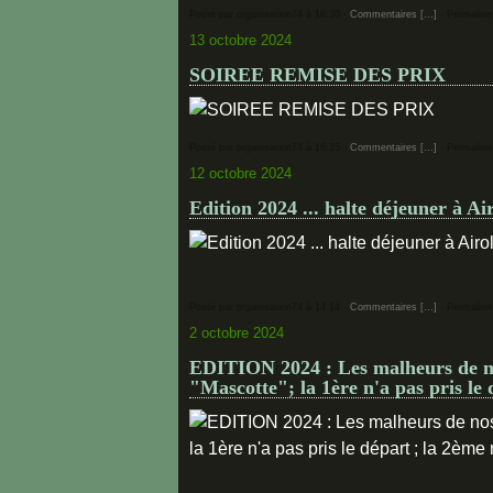
Posté par organisation74 à 16:30 -
Commentaires [
…
]
- Permalien
13 octobre 2024
SOIREE REMISE DES PRIX
Posté par organisation74 à 16:25 -
Commentaires [
…
]
- Permalien
12 octobre 2024
Edition 2024 ... halte déjeuner à Air
Posté par organisation74 à 14:14 -
Commentaires [
…
]
- Permalien
2 octobre 2024
EDITION 2024 : Les malheurs de nos
"Mascotte"; la 1ère n'a pas pris le 