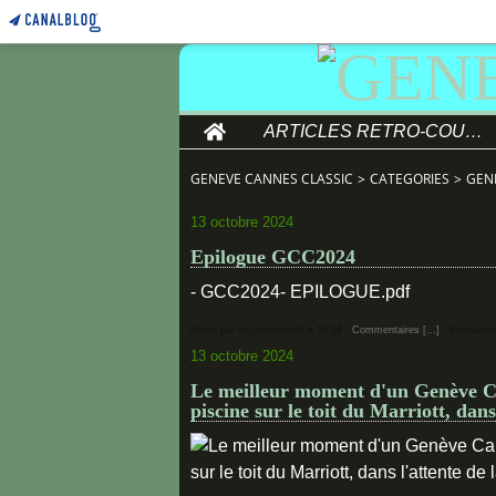
Home
ARTICLES RETRO-COURSE
GENEVE CANNES CLASSIC
>
CATEGORIES
>
GEN
13 octobre 2024
Epilogue GCC2024
- GCC2024- EPILOGUE.pdf
Posté par organisation74 à 16:34 -
Commentaires [
…
]
- Permalien
13 octobre 2024
Le meilleur moment d'un Genève Can
piscine sur le toit du Marriott, dans