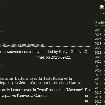
 [
#
]
7
Archi
2026
 [
#
]
2025
Juin
2024
Mar
Sep
ole ... souvenir souvenir
2023
Oct
2022
Sep
Uploaded by Rallye Genève Ca
2021
Juil
Oct
nnes on 2023-09-22.
2020
Févr
Sep
Oct
2019
Aoû
Sep
Oct
 [
#
]
2018
Juil
Sep
Oct
2017
Juin
Aoû
Sep
Nov
2016
Mai
Juil
Mai
Oct
Déc
 amis Lettons avec la TestaRossa et la
2015
Avri
Juin
Sep
Nov
Oct
départ ; la 2ème n'a pas vu l'arrivée à Cannes
2014
Févr
Avri
Aoû
Oct
Sep
Nov
2013
Juil
Sep
Oct
Sep
Po
2012
Juin
Juil
Sep
Janv
Oct
ur
2011
Mai
Mai
Aoû
Sep
Déc
la
2010
Janv
Avri
Juin
Aoû
Oct
Sep