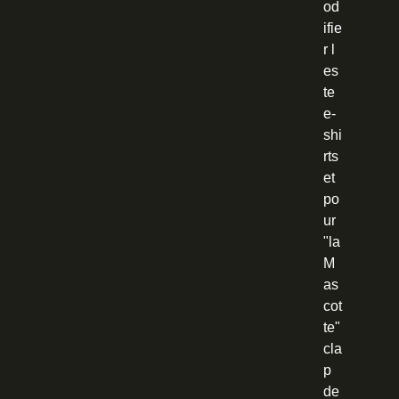
od
ifie
r l
es
te
e-
shi
rts
et
po
ur
"la
M
as
cot
te"
cla
p
de