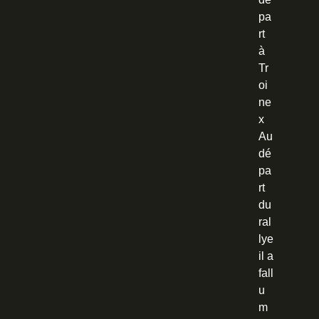
pa
rt
à
Tr
oi
ne
x
Au
dé
pa
rt
du
ral
lye
il a
fall
u
m