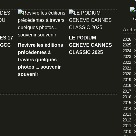
7
Archi
ES 17
LE PODIUM
2026
 GCC
Revivre les éditions
GENEVE CANNES
2025
Juin
2024
Mar
Sep
précédentes à
CLASSIC 2025
2023
Oct
travers quelques
2022
Sep
photos ... souvenir
2021
Juil
Oct
souvenir
2020
Févr
Sep
Oct
2019
Aoû
Sep
Oct
2018
Juil
Sep
Oct
2017
Juin
Aoû
Sep
Nov
2016
Mai
Juil
Mai
Oct
Déc
2015
Avri
Juin
Sep
Nov
Oct
2014
Févr
Avri
Aoû
Oct
Sep
Nov
2013
Juil
Sep
Oct
Sep
2012
Juin
Juil
Sep
Janv
Oct
2011
Mai
Mai
Aoû
Sep
Déc
2010
Janv
Avri
Juin
Aoû
Oct
Sep