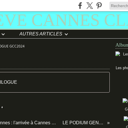
AUTRES ARTICLES
Album
LOGUE GCC2024
Les pho
PILOGUE
 [
#
]
G
Le meilleur moment d'un Genève Cannes : l'arrivée à Cannes et détente dans la piscine sur le toit du Marriott, dans l'attente de la soirée sur la plage
LE PODIUM GENEVE CANNES CLASSIC 2025
G