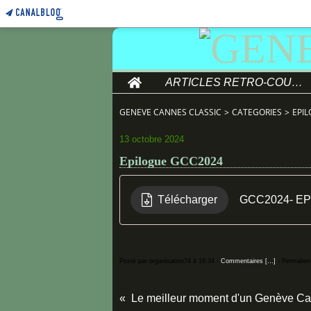
Home
ARTICLES RETRO-COURSE
GENEVE CANNES CLASSIC
>
CATEGORIES
>
EPI
13 octobre 2024
Epilogue GCC2024
Télécharger
GCC2024- E
Posté par organisation74 à 16:34 -
Commentaires [
…
]
- Permalien