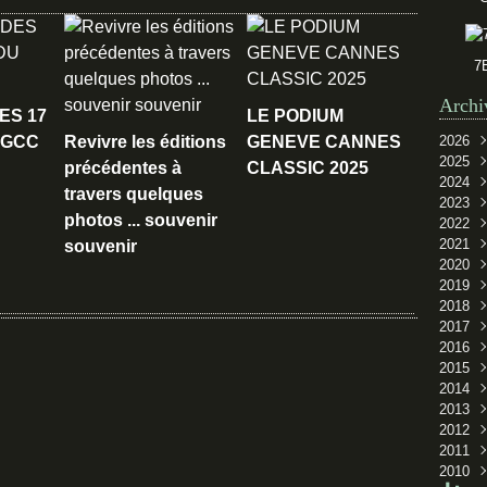
7
Archi
ES 17
LE PODIUM
 GCC
Revivre les éditions
GENEVE CANNES
2026
2025
Juin
précédentes à
CLASSIC 2025
2024
Mar
Sep
travers quelques
2023
Oct
photos ... souvenir
2022
Sep
2021
Juil
Oct
souvenir
2020
Févr
Sep
Oct
2019
Aoû
Sep
Oct
2018
Juil
Sep
Oct
2017
Juin
Aoû
Sep
Nov
2016
Mai
Juil
Mai
Oct
Déc
2015
Avri
Juin
Sep
Nov
Oct
2014
Févr
Avri
Aoû
Oct
Sep
Nov
2013
Juil
Sep
Oct
Sep
2012
Juin
Juil
Sep
Janv
Oct
2011
Mai
Mai
Aoû
Sep
Déc
2010
Janv
Avri
Juin
Aoû
Oct
Sep