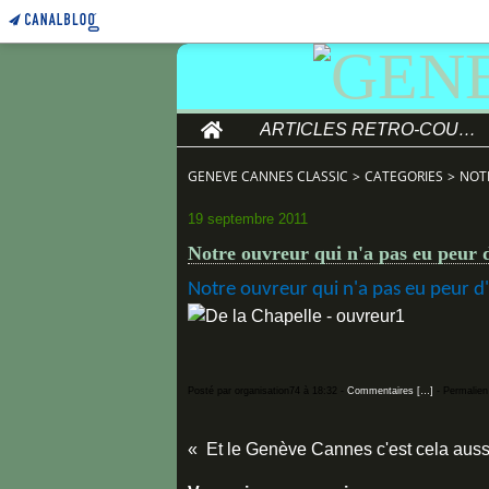
Home
ARTICLES RETRO-COURSE
GENEVE CANNES CLASSIC
>
CATEGORIES
>
NOTR
19 septembre 2011
Notre ouvreur qui n'a pas eu peur d
Notre ouvreur qui n'a pas eu peur d'a
Posté par organisation74 à 18:32 -
Commentaires [
…
]
- Permalien