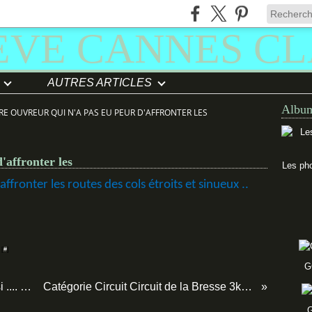
AUTRES ARTICLES
Album
E OUVREUR QUI N'A PAS EU PEUR D'AFFRONTER LES
'affronter les
Les pho
ffronter les routes des cols étroits et sinueux ..
 [
#
]
G
Et le Genève Cannes c'est cela aussi .... surtout
Catégorie Circuit Circuit de la Bresse 3km sur 3
G