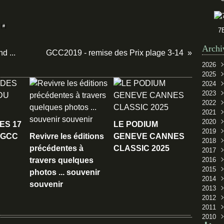
 [
#
]
7
Archi
d ...
GCC2019 - remise des Prix plage 3-14
2026
2025
Juin
2024
Mar
Sep
2023
Oct
2022
Sep
2021
Juil
Oct
2020
Févr
Sep
Oct
ES 17
LE PODIUM
2019
Aoû
Sep
Oct
 GCC
Revivre les éditions
GENEVE CANNES
2018
Juil
Sep
Oct
précédentes à
CLASSIC 2025
2017
Juin
Aoû
Sep
Nov
travers quelques
2016
Mai
Juil
Mai
Oct
Déc
2015
Avri
Juin
Sep
Nov
Oct
photos ... souvenir
2014
Févr
Avri
Aoû
Oct
Sep
Nov
souvenir
2013
Juil
Sep
Oct
Sep
2012
Juin
Juil
Sep
Janv
Oct
2011
Mai
Mai
Aoû
Sep
Déc
2010
Janv
Avri
Juin
Aoû
Oct
Sep