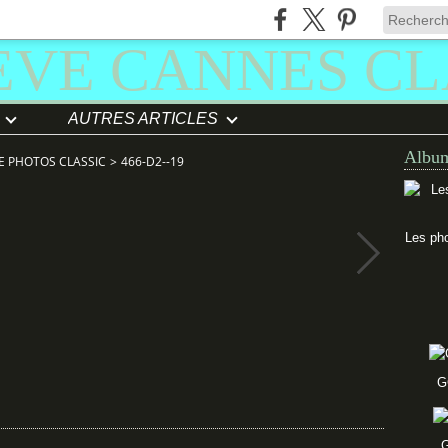
AUTRES ARTICLES
Album
E PHOTOS CLASSIC
>
466-D2--19
Les pho
G
G