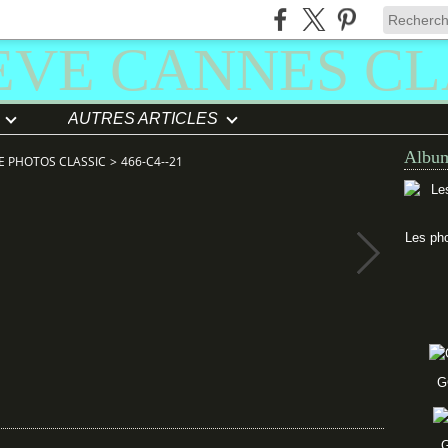
AUTRES ARTICLES
Album
E PHOTOS CLASSIC
>
466-C4--21
Les pho
G
G