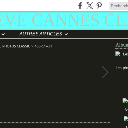
AUTRES ARTICLES
Album
E PHOTOS CLASSIC
>
466-C1--31
Les pho
G
G