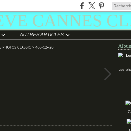
AUTRES ARTICLES
Album
E PHOTOS CLASSIC
>
466-C2--20
Les pho
G
G