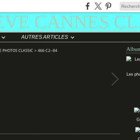
AUTRES ARTICLES
Album
E PHOTOS CLASSIC
>
466-C2--84
Les pho
G
G