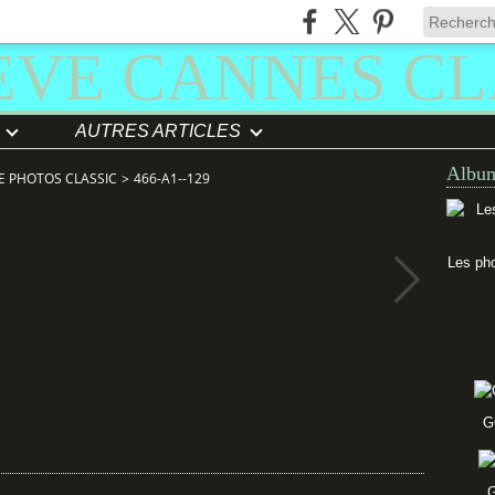
AUTRES ARTICLES
Album
E PHOTOS CLASSIC
>
466-A1--129
Les pho
G
G